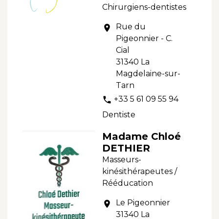
Chirurgiens-dentistes
Rue du
location_on
Pigeonnier - C.
Cial
31340 La
Magdelaine-sur-
Tarn
+33 5 61 09 55 94
phone
Dentiste
Madame Chloé
DETHIER
Masseurs-
kinésithérapeutes /
Rééducation
Le Pigeonnier
location_on
31340 La