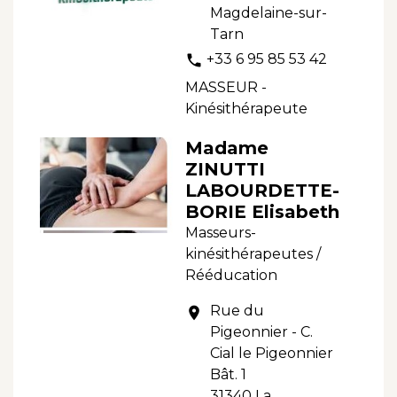
Magdelaine-sur-
Tarn
+33 6 95 85 53 42
phone
MASSEUR -
Kinésithérapeute
Madame
ZINUTTI
LABOURDETTE-
BORIE Elisabeth
Masseurs-
kinésithérapeutes /
Rééducation
Rue du
location_on
Pigeonnier - C.
Cial le Pigeonnier
Bât. 1
31340 La