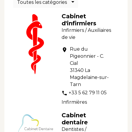
Toutes les catégories
Cabinet
d'infirmiers
Infirmiers / Auxiliaires
de vie
Rue du
location_on
Pigeonnier - C.
Cial
31340 La
Magdelaine-sur-
Tarn
+33 5 62 79 11 05
phone
Infirmières
Cabinet
dentaire
Dentistes /