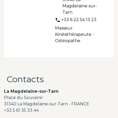
Magdelaine-sur-
Tarn
+33 6 22 54 13 23
phone
Masseur
Kinésithérapeute -
Ostéopathe
Contacts
La Magdelaine-sur-Tarn
Place du Souvenir
31340 La Magdelaine-sur-Tarn - FRANCE
+33 5 61 35 33 44