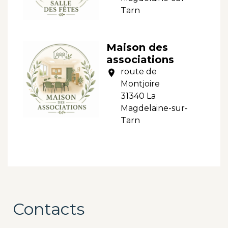
Tarn
Maison des
associations
route de
location_on
Montjoire
31340 La
Magdelaine-sur-
Tarn
Contacts