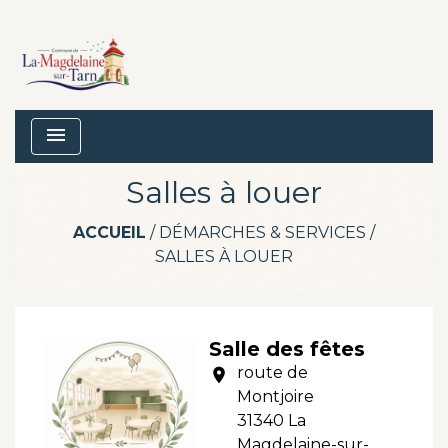
menu
Salles à louer
ACCUEIL
/
DÉMARCHES & SERVICES
/
SALLES À LOUER
Salle des fêtes
route de
location_on
Montjoire
31340 La
Magdelaine-sur-