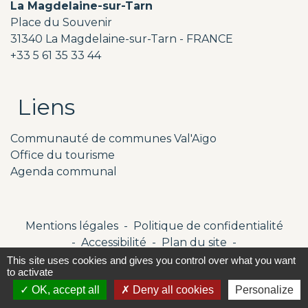
La Magdelaine-sur-Tarn
Place du Souvenir
31340 La Magdelaine-sur-Tarn - FRANCE
+33 5 61 35 33 44
Liens
Communauté de communes Val'Aïgo
Office du tourisme
Agenda communal
Mentions légales
-
Politique de confidentialité
-
Accessibilité
-
Plan du site
-
Gestion des cookies
This site uses cookies and gives you control over what you want
to activate
OK, accept all
Deny all cookies
Personalize
Site créé en partenariat avec Réseau des Communes