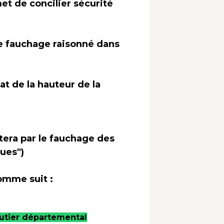
et de concilier sécurité
e fauchage raisonné dans
at de la hauteur de la
tera par le fauchage des
ques")
omme suit :
routier départemental