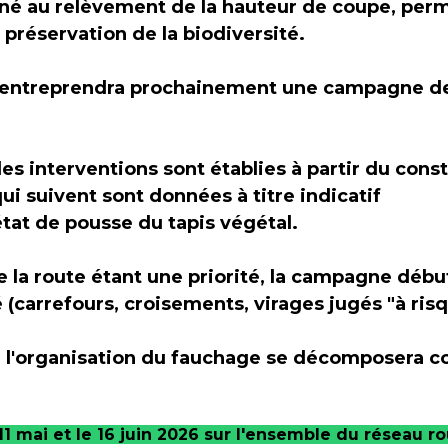
né au relèvement de la hauteur de coupe, perm
 préservation de la biodiversité.
l entreprendra prochainement une campagne d
 interventions sont établies à partir du const
qui suivent sont données à titre indicatif
'état de pousse du tapis végétal.
e la route étant une priorité, la campagne débu
(carrefours, croisements, virages jugés "à ris
, l'organisation du fauchage se décomposera c
 11 mai et le 16 juin 2026 sur l'ensemble du réseau 