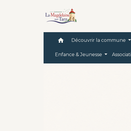
home
Découvrir la commune
Enfance & Jeunesse
Associat