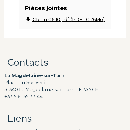
Pièces jointes
file_download
CR du 06 10.pdf (PDF - 0.26Mo)
Contacts
La Magdelaine-sur-Tarn
Place du Souvenir
31340 La Magdelaine-sur-Tarn - FRANCE
+33 5 61 35 33 44
Liens