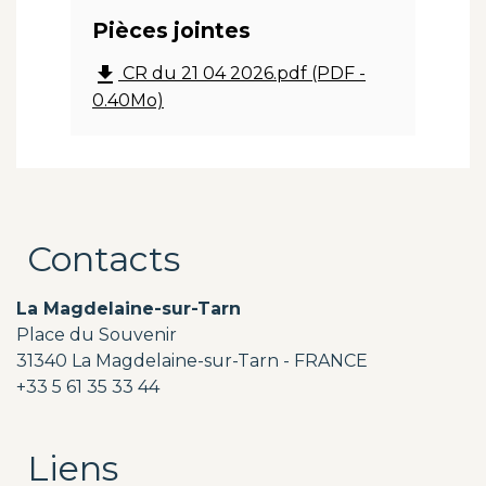
Pièces jointes
file_download
CR du 21 04 2026.pdf (PDF -
0.40Mo)
Contacts
La Magdelaine-sur-Tarn
Place du Souvenir
31340 La Magdelaine-sur-Tarn - FRANCE
+33 5 61 35 33 44
Liens